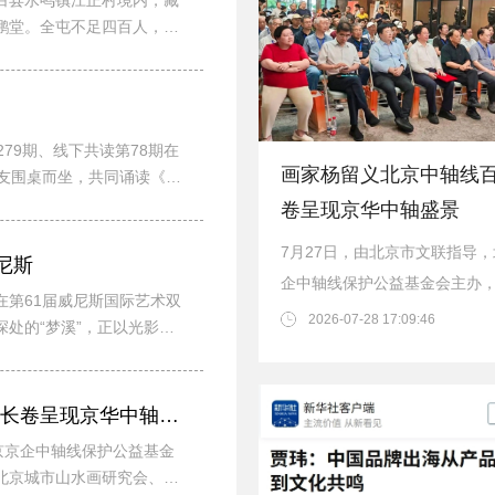
白县水鸣镇江正村境内，藏
鹏堂。全屯不足四百人，在
79期、线下共读第78期在
画家杨留义北京中轴线
书友围桌而坐，共同诵读《红
卷呈现京华中轴盛景
7月27日，由北京市文联指导
尼斯
企中轴线保护公益基金会主办
在第61届威尼斯国际艺术双
与摄像》杂志社、北京城市山
2026-07-28 17:09:46
处的“梦溪”，正以光影、
会、北京四季海星...
画家杨留义北京中轴线百米长卷呈现京华中轴盛景
京京企中轴线保护公益基金
北京城市山水画研究会、北