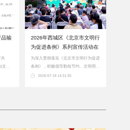
产品输
2026年西城区《北京市文明行
为促进条例》系列宣传活动在
北京
“共
为深入贯彻落实《北京市文明行为促进
由文化
条例》，积极倡导勤俭节约、文明用餐
，又如何
的社会新风尚，7月18日，由首都精神
2026-07-18 14:31:50
文明建设委员会办...