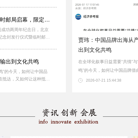
北京中轴线泰安里博物馆临时邮局启幕，限定纪念封致敬申遗成功两
遗成功两周年纪念日，北京
纪念封发行仪式暨临时邮局
贾玮：中国品牌出海从
出到文化共鸣
输出到文化共鸣
在全球化叙事日益需要“共情”与
鸣”的今天，如何让中国品牌借
共鸣”的今天，如何让中国品
性抵达，又如何让这种抵达
内核在国际舞台完成柔性抵达
2026-07-21 15:44:38
让这种抵达转化为可...