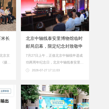
百米长
北京中轴线泰安里博物馆临时
邮局启幕，限定纪念封致敬申
遗成功两
，北京京
7月27日上午，正值北京中轴线申遗成
，《摄影
功两周年纪念日，北京中轴线泰安里博
水画研究
物馆举办周年限定纪念封发行仪式暨临
2026-07-27 17:11:03
时邮局开幕仪式，...