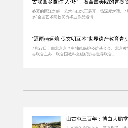
古堰画乡邀你“入·场”，看全国美院的青春
盛夏的瓯江之畔，艺术与山水正展开一场深度对话。7月25
乡”全国艺术院校优秀毕业作品邀请...
“逐雨燕远航 促文明互鉴”世界遗产教育青
7月27日，由北京京企中轴线保护公益基金会、北京
会联合主办，联合国教科文组织协会世界联合...
北京中轴线文化IP落地世界杯赛场