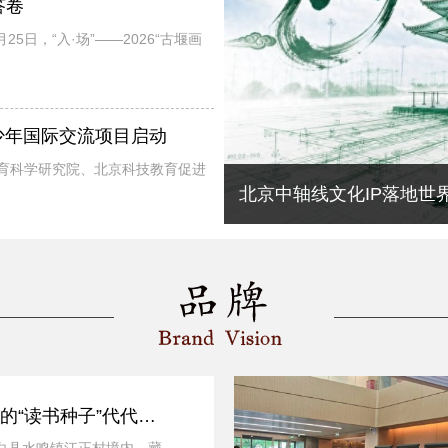
答卷
日，“入·场”——2026“古堰画
少年国际交流项目启动
教育科学研究院、北京科技教育促进
博士农场萤火星空音乐会浪漫上演——两天玩转田园，怀柔国潮点亮
原创《梅兰芳油画像》亮
山古屯三百年：博白大鹏堂的“读书种子”代代相传