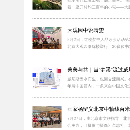
桂东南的丘陵山地，层峦叠翠。博
着一座开村约三百年的小屯——大
地图上几乎找...
大观园中说晴雯
8月2日，红楼梦中人品读会活动第2
北京大观园缀锦楼举行，30多位
楼梦...
美美与共｜当“梦溪”流过威
威尼斯因水而生，也因交流而兴。
年展中国馆内，一条来自中国文化深
声音、笔...
7月27日，由北京市文联指导，北
会主办，《摄影与摄像》杂志社、