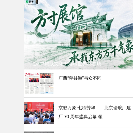
北京中轴线文化IP落地世界杯赛场
广西“奔县游”与众不同
京彩万象 七秩芳华——北京珐琅厂建
厂 70 周年盛典启幕 领