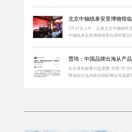
京四季海星...
7月27日上午，正值北京中轴线申
中轴线泰安里博物馆举办周年限定
开幕仪式，...
贾玮：中国品牌出海从产品
在全球化叙事日益需要“共情”与“
牌借由文化内核在国际舞台完成柔
转化为可...