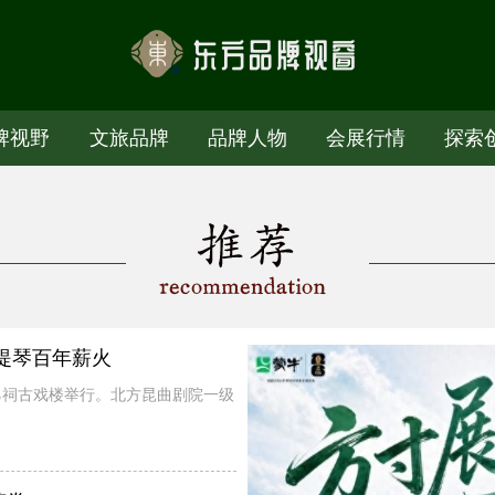
牌视野
文旅品牌
品牌人物
会展行情
探索
提琴百年薪火
乙祠古戏楼举行。北方昆曲剧院一级