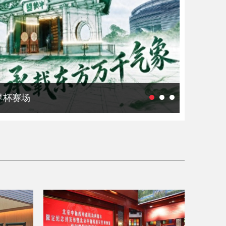
相梅兰芳祖居