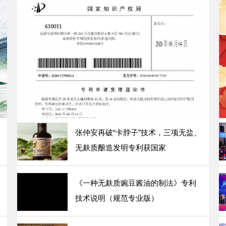
酿造新突破！新型无盐无麸质果汁兑水二次发酵康养醋技术获发明专
张仲安再破“卡脖子”技术，三项无盐、
无麸质酿造发明专利获国家
《一种无麸质豌豆酱油的制法》专利
技术说明（规范专业版）