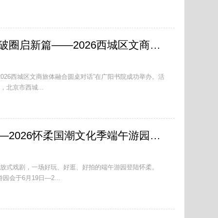
文化赋能聚合力 融合破圈启新篇——2026西城区文商旅体融合圆桌对话成功举办
—2026西城区文商旅体融合圆桌对话”在广阳书院成功举办。活
北京市西城...
潮玩端午 戏韵怀柔——2026怀柔国潮文化季端午游园会亮相城市客厅
放式戏剧，一场好玩、好逛、好拍的端午游园登陆怀柔。
会于6月19日—2...