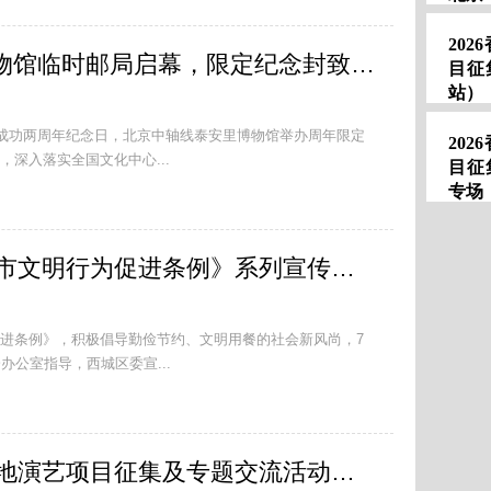
20
北京中轴线泰安里博物馆临时邮局启幕，限定纪念封致敬申遗成功两周年
目征
站）
遗成功两周年纪念日，北京中轴线泰安里博物馆举办周年限定
20
深入落实全国文化中心...
目征
专场
2026年西城区《北京市文明行为促进条例》系列宣传活动在北京坊举办
进条例》，积极倡导勤俭节约、文明用餐的社会新风尚，7
办公室指导，西城区委宣...
2026香港演艺博览内地演艺项目征集及专题交流活动（上海站）圆满举行