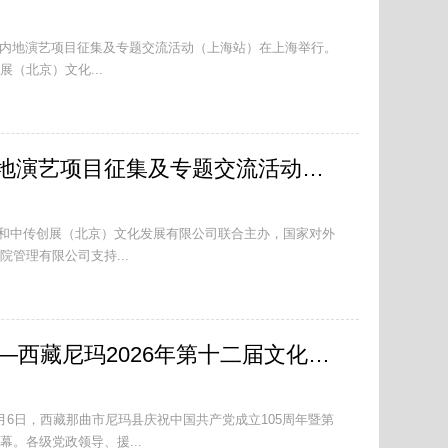
演艺博览内地演艺项目征集及专题交流活动（上海站）在上海举行。
（北京）文化...
2026香港演艺博览内地演艺项目征集及专题交流活动（深圳专场）成功举办
展局和中传创展（北京）文化发展有限公司联合主办，国家对外
管理有限公司支持...
太阳之地 象雄故里——西藏尼玛2026年第十二届文化旅游节启幕
月6日，西藏那曲市尼玛县庆祝中国共产党成立105周年暨第
。各级党政领导、援...