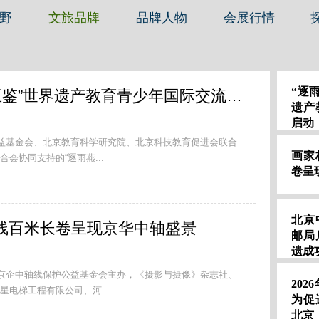
野
文旅品牌
品牌人物
会展行情
“逐
“逐雨燕远航 促文明互鉴”世界遗产教育青少年国际交流项目启动
遗产
启动
公益基金会、北京教育科学研究院、北京科技教育促进会联合
画家
会协同支持的“逐雨燕...
卷呈
北京
线百米长卷呈现京华中轴盛景
邮局
遗成
京京企中轴线保护公益基金会主办，《摄影与摄像》杂志社、
20
电梯工程有限公司、河...
为促
北京