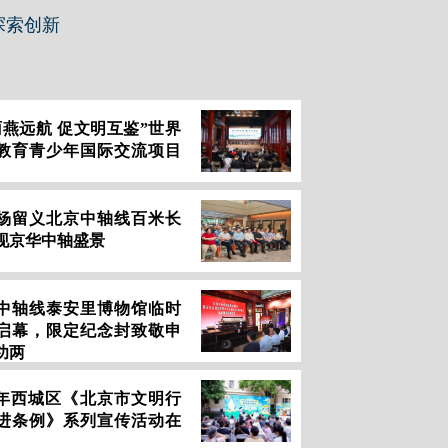
探索创新
雨燕远航 促文明互鉴”世界
教育青少年国际交流项目
杨留义北京中轴线百米长
现京华中轴盛景
中轴线泰安里博物馆临时
启幕，限定纪念封致敬申
功两
26年西城区《北京市文明行
进条例》系列宣传活动在